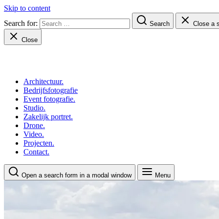
Skip to content
Search for:
Search
Close a 
Close
Architectuur.
Bedrijfsfotografie
Event fotografie.
Bedrijfsfotografie Peter Stuijk
Studio.
Zakelijk portret.
Professionele beelden voor uw bedrijf
Drone.
Video.
Projecten.
Contact.
Open a search form in a modal window
Menu